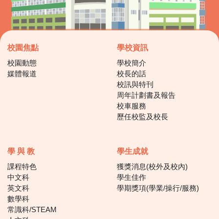
校園焦點
學校資訊
校園動態
學校簡介
媒體報道
校長的話
校訊與特刊
周年計劃書及報告
校車服務
歷任校監及校長
學 與 教
學生成就
課程特色
獲獎消息(校外及校內)
中文科
學生佳作
英文科
學期獎項(學業/操行/服務)
數學科
常識科/STEAM