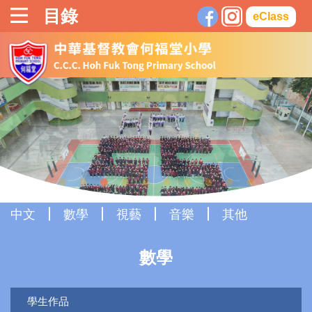
目錄
eClass
中文
數學
視藝
音樂
其他
數學
學生作品