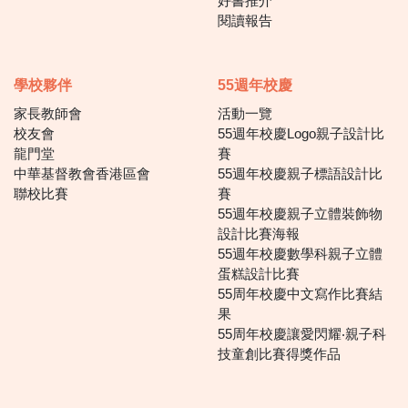
好書推介
閱讀報告
學校夥伴
55週年校慶
家長教師會
活動一覽
校友會
55週年校慶Logo親子設計比
龍門堂
賽
中華基督教會香港區會
55週年校慶親子標語設計比
聯校比賽
賽
55週年校慶親子立體裝飾物
設計比賽海報
55週年校慶數學科親子立體
蛋糕設計比賽
55周年校慶中文寫作比賽結
果
55周年校慶讓愛閃耀‧親子科
技童創比賽得獎作品