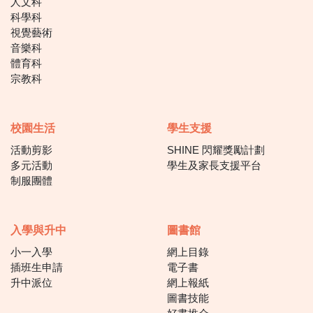
人文科
科學科
視覺藝術
音樂科
體育科
宗教科
校園生活
學生支援
活動剪影
SHINE 閃耀獎勵計劃
多元活動
學生及家長支援平台
制服團體
入學與升中
圖書館
小一入學
網上目錄
插班生申請
電子書
升中派位
網上報紙
圖書技能