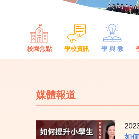
校園焦點
學校資訊
學 與 教
媒體報道
202
如