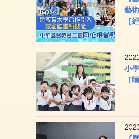
藝
［經
202
小學
［
202
《歷