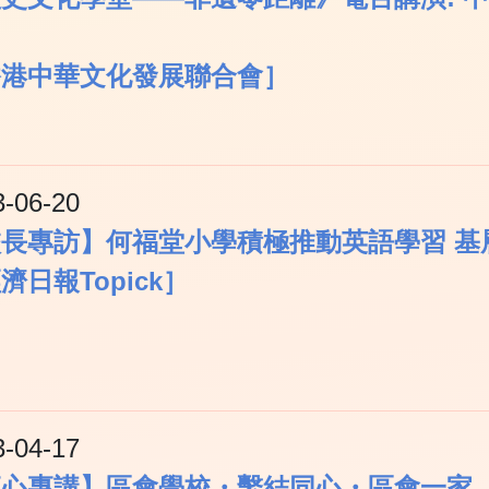
香港中華文化發展聯合會］
3-06-20
校長專訪】何福堂小學積極推動英語學習 基
濟日報Topick］
3-04-17
專心專講】區會學校・繫結同心・區會一家