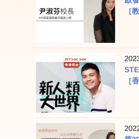
［
202
ST
［
202