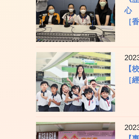
心
［
202
【
［經
202
【