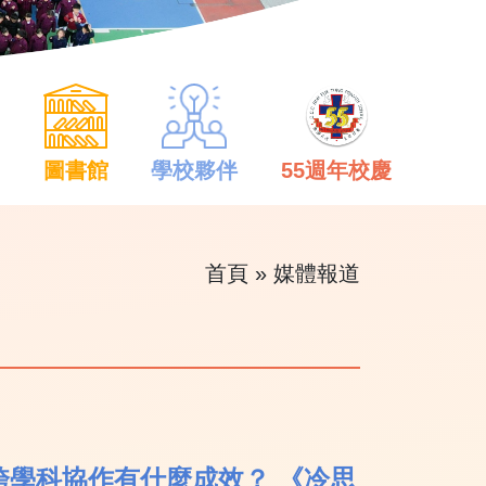
中
圖書館
學校夥伴
55週年校慶
首頁
»
媒體報道
學科協作有什麼成效？ 《冷思