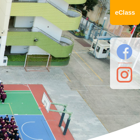
eClass