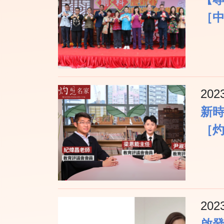
［
202
新
［
202
啟發