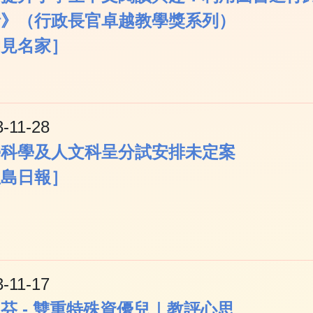
話》（行政長官卓越教學獎系列）
灼見名家］
3-11-28
學科學及人文科呈分試安排未定案
星島日報］
3-11-17
芬 - 雙重特殊資優兒｜教評心思