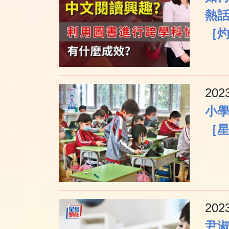
熱
［
202
小
［
202
尹淑