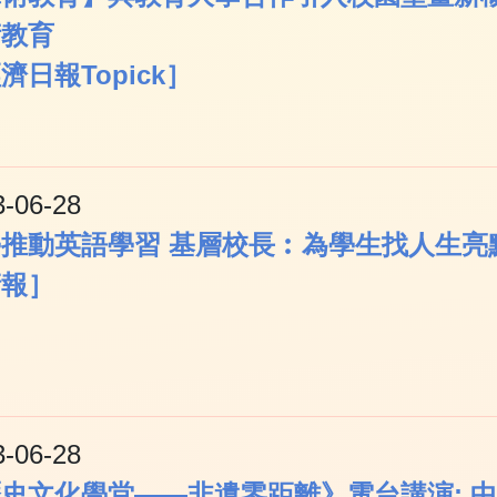
術教育
濟日報Topick］
3-06-28
推動英語學習 基層校長︰為學生找人生亮
晴報］
3-06-28
史文化學堂——非遺零距離》電台講演: 