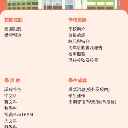
校園焦點
學校資訊
校園動態
學校簡介
媒體報道
校長的話
校訊與特刊
周年計劃書及報告
校車服務
歷任校監及校長
學 與 教
學生成就
課程特色
獲獎消息(校外及校內)
中文科
學生佳作
英文科
學期獎項(學業/操行/服務)
數學科
常識科/STEAM
人文科
科學科