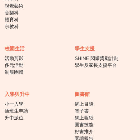
視覺藝術
音樂科
體育科
宗教科
校園生活
學生支援
活動剪影
SHINE 閃耀獎勵計劃
多元活動
學生及家長支援平台
制服團體
入學與升中
圖書館
小一入學
網上目錄
插班生申請
電子書
升中派位
網上報紙
圖書技能
好書推介
閱讀報告